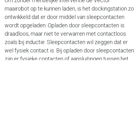
Om zonder menselijke interventie de Vector
maairobot op te kunnen laden, is het dockingstation zo
ontwikkeld dat er door middel van sleepcontacten
wordt opgeladen. Opladen door sleepcontacten is
draadloos, maar niet te verwarren met contactloos
zoals bij inductie. Sleepcontacten wil zeggen dat er
wel fysiek contact is. Bij opladen door sleepcontacten
zijn er fysieke contacten of aansluitingen tussen het
laadstation en het voertuig. Dit kunnen metalen pinnen,
sleuven of contacten zijn die direct contact maken
met de batterij of de laadpoort van het voertuig.
Het opladen door sleepcontacten zorgt voor een zeer
efficiënte energieoverdracht omdat er geen
luchtspleet is tussen het laadstation en de
maaimachine. Dit resulteert in een snelle en efficiënte
lading. Hierdoor kan er bij sleepcontacten dus meer