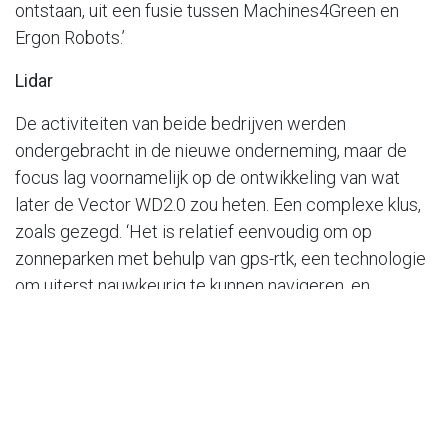
ontstaan, uit een fusie tussen Machines4Green en
Ergon Robots.’
Lidar
De activiteiten van beide bedrijven werden
ondergebracht in de nieuwe onderneming, maar de
focus lag voornamelijk op de ontwikkeling van wat
later de Vector WD2.0 zou heten. Een complexe klus,
zoals gezegd. ‘Het is relatief eenvoudig om op
zonneparken met behulp van gps-rtk, een technologie
om uiterst nauwkeurig te kunnen navigeren, en
satellieten een maaitraject op te starten’, betoogt
Sander. ‘Maar ja, zodra de robot zich eenmaal onder
de panelen bevindt is het contact verloren.’
Om dat probleem te tackelen is de maaier van Vector
Machines voorzien van lidar-technologie. Lidar staat