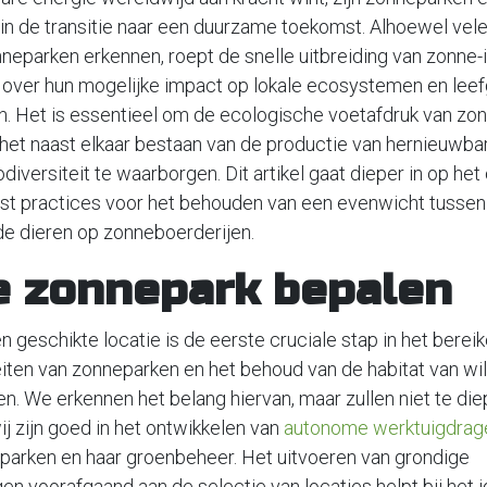
n de transitie naar een duurzame toekomst. Alhoewel vele
neparken erkennen, roept de snelle uitbreiding van zonne-i
 over hun mogelijke impact op lokale ecosystemen en lee
n. Het is essentieel om de ecologische voetafdruk van zo
het naast elkaar bestaan van de productie van hernieuwba
diversiteit te waarborgen. Dit artikel gaat dieper in op he
st practices voor het behouden van een evenwicht tussen 
de dieren op zonneboerderijen.
e zonnepark bepalen
n geschikte locatie is de eerste cruciale stap in het bere
eiten van zonneparken en het behoud van de habitat van wil
en. We erkennen het belang hiervan, maar zullen niet te di
ij zijn goed in het ontwikkelen van
autonome werktuigdrag
parken en haar groenbeheer. Het uitvoeren van grondige
en voorafgaand aan de selectie van locaties helpt bij het i