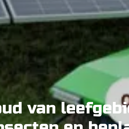
ud van leefgeb
insecten en bepl