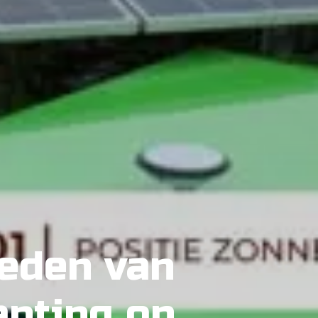
ieden van
anting op