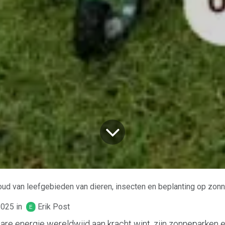
ud van leefgebieden van dieren, insecten en beplanting op zon
2025
in
Erik Post
are energie wereldwijd aan kracht wint, zijn zonneparken e