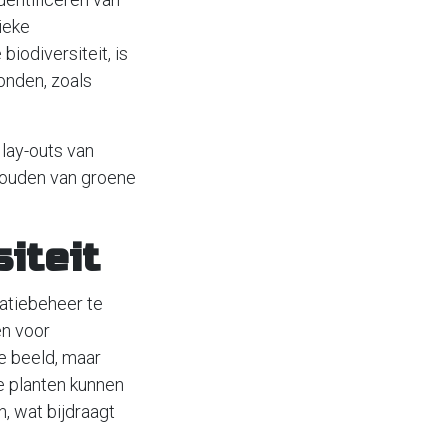
ieke
iodiversiteit, is
ronden, zoals
lay-outs van
houden van groene
iteit
atiebeheer te
en voor
e beeld, maar
le planten kunnen
, wat bijdraagt