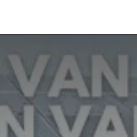
aiers
Radiografische maaiers
Zonnepark aanmelden
Nieu