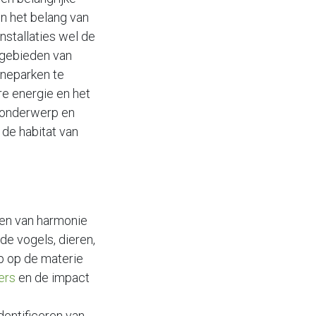
n het belang van
nstallaties wel de
fgebieden van
nneparken te
re energie en het
t onderwerp en
de habitat van
iken van harmonie
de vogels, dieren,
ep op de materie
ers
en de impact
dentificeren van