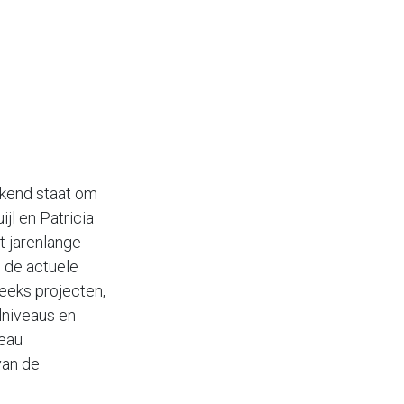
.
kend staat om
jl en Patricia
t jarenlange
p de actuele
reeks projecten,
lniveaus en
reau
van de