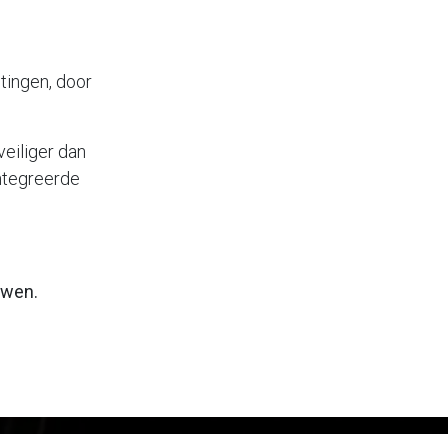
tingen, door
veiliger dan
ntegreerde
uwen.