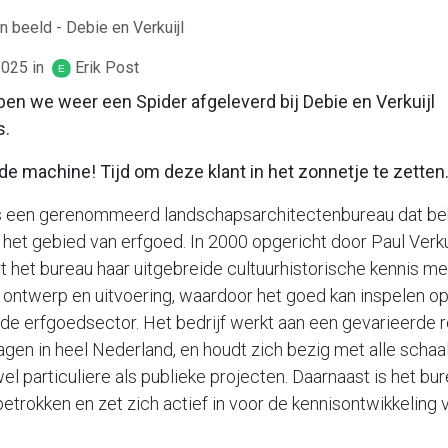
in beeld - Debie en Verkuijl
2025
in
Erik Post
en we weer een Spider afgeleverd bij Debie en Verkuijl
s.
4de machine! Tijd om deze klant in het zonnetje te zetten
s een gerenommeerd landschapsarchitectenbureau dat be
 het gebied van erfgoed. In 2000 opgericht door Paul Verkui
 het bureau haar uitgebreide cultuurhistorische kennis me
in ontwerp en uitvoering, waardoor het goed kan inspelen o
 de erfgoedsector. Het bedrijf werkt aan een gevarieerde 
ragen in heel Nederland, en houdt zich bezig met alle schaa
l particuliere als publieke projecten. Daarnaast is het bu
etrokken en zet zich actief in voor de kennisontwikkeling 