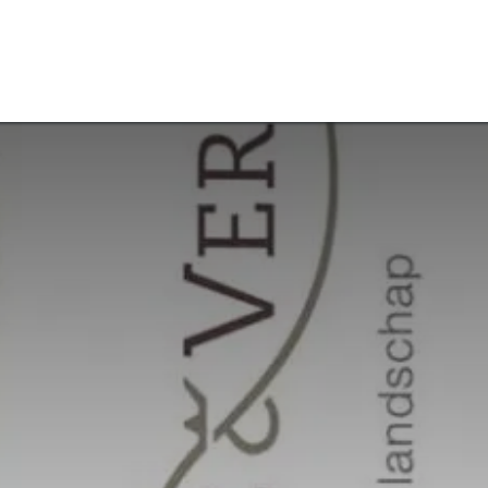
aiers
Radiografische maaiers
Zonnepark aanmelden
Nieu