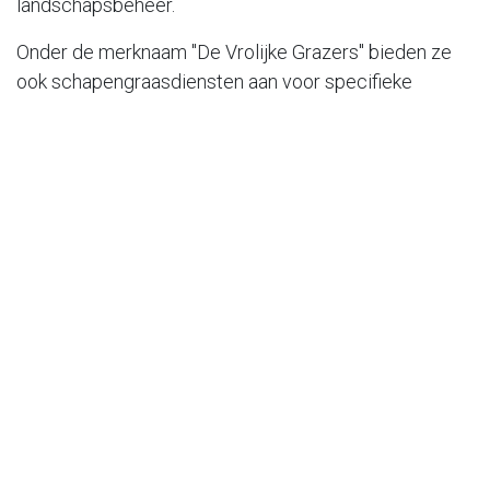
landschapsbeheer.
Onder de merknaam "De Vrolijke Grazers" bieden ze
ook schapengraasdiensten aan voor specifieke
locaties in combinatie met mechanisch maaien. Ze
hebben ervaring met natuurbehoudsorganisaties en
nemen de lokale flora en fauna op elke locatie op in
hun onderhoudsplannen.
Het bedrijf biedt ook schoonmaakdiensten voor
verschillende soorten zonnepaneelconstructies met
behulp van hun robotische schoonmaakmachine.
Klanten zien vaak een verbetering in de efficiëntie van
de panelen na het reinigen. Het bedrijf biedt ook een
demonstratie op locatie aan om de mogelijkheden van
hun diensten te bespreken.
We wensen Solar Green & Clean vele plezierige